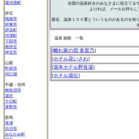
湯河原町
全国の温泉好きのみなさまに役立てる
よければ、メールお待ちし
伊豆
熱海市
最近、温泉１００選とういうものがあるのを知
伊東市
伊豆町
河津町
温泉 旅館 一覧
下田市
南伊豆
[
離れ家の宿 多賀乃
]
伊豆市
[
ホテル花いさわ
]
山梨
[
湯本ホテル野良湯
]
甲府市
河口湖
[
ホテル湯伝
]
中越・信州
南魚沼市
湯沢
十日町
茅野市
群馬
草津
渋川市
みなかみ町