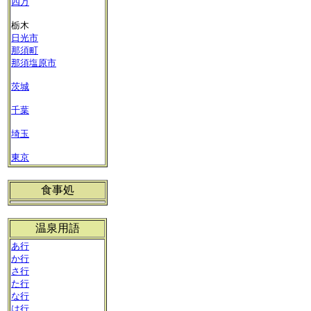
四万
栃木
日光市
那須町
那須塩原市
茨城
千葉
埼玉
東京
食事処
温泉用語
あ行
か行
さ行
た行
な行
は行