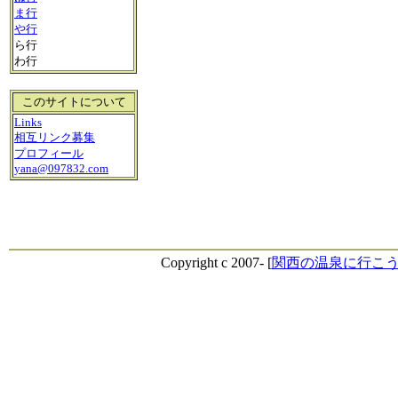
ま行
や行
ら行
わ行
このサイトについて
Links
相互リンク募集
プロフィール
yana@097832.com
Copyright c 2007- [
関西の温泉に行こ