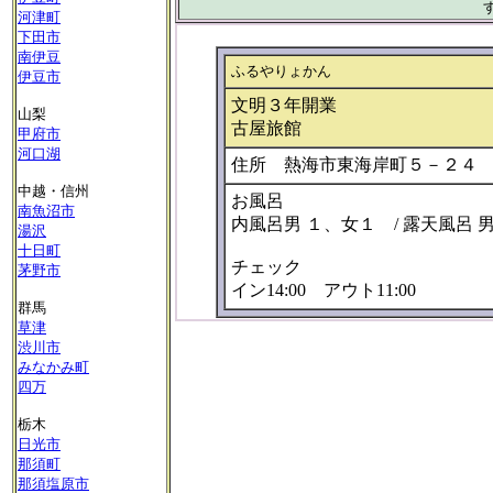
河津町
下田市
南伊豆
ふるやりょかん
伊豆市
文明３年開業
山梨
古屋旅館
甲府市
河口湖
住所 熱海市東海岸町５－２４
中越・信州
お風呂
南魚沼市
内風呂男 １、女１ / 露天風呂 
湯沢
十日町
チェック
茅野市
イン14:00 アウト11:00
群馬
草津
渋川市
みなかみ町
四万
栃木
日光市
那須町
那須塩原市