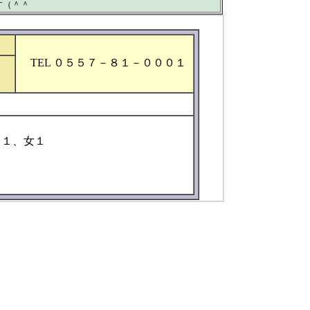
す（＾＾
TEL ０５５７－８１－０００１
男１、女１