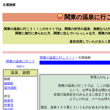
古屋旅館
関東の温泉に行
関東の温泉に行こう！！このサイトでは、関東の伊豆の温泉、旅館ならび
関東に旅行に来られた方、関東に住んでいらっしゃる方、関東の
是非活用していただきたく
関東の温泉に行こう！！
＞古屋旅館
関東の温泉に行こう
topへ
温泉、旅館
管理人のちょ
箱根
箱根町
関東の温泉に行こうでは、ここの温
湯河原町
という、お声を是非お聞か
全国の温泉好きのみなさまに役立てる
伊豆
よろしければ、メールお待
熱海市
伊東市
最近、温泉１００選とういうものがあるのを知
伊豆町