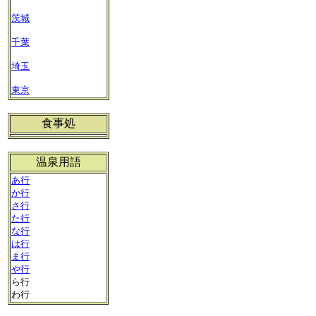
茨城
千葉
埼玉
東京
食事処
温泉用語
あ行
か行
さ行
た行
な行
は行
ま行
や行
ら行
わ行